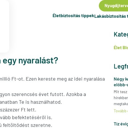
Nyugdíjterv
Életbiztosítás tippek
Lakásbiztosítás 
Kate
Élet Bl
 egy nyaralást?
Legf
illió Ft-ot. Ezen kereste meg az idei nyaralása
Négy k
előbb-
Mit tesz
agyon szerencsés évet futott. Azokba a
hírekbe
lanatban Te is használhatod.
megtakar
százezer Ft lett.
Tovább 
ovább befektetéséről is.
Tíz évi
 feltöltődést szeretne.