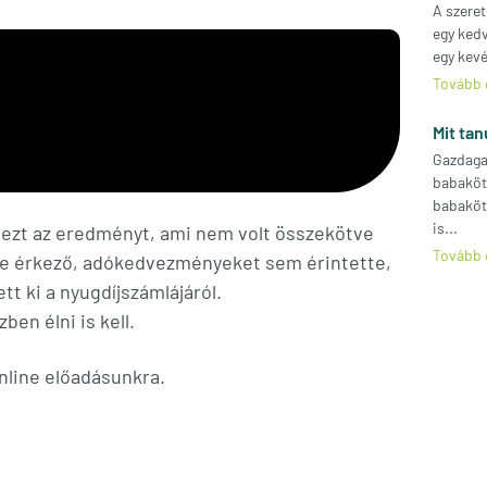
A szeret
egy kedv
egy kevé
Tovább 
Mit ta
Gazdaga
babaköt
babaköt
is...
l ezt az eredményt, ami nem volt összekötve
Tovább 
 éve érkező, adókedvezményeket sem érintette,
tt ki a nyugdíjszámlájáról.
ben élni is kell.
online előadásunkra.