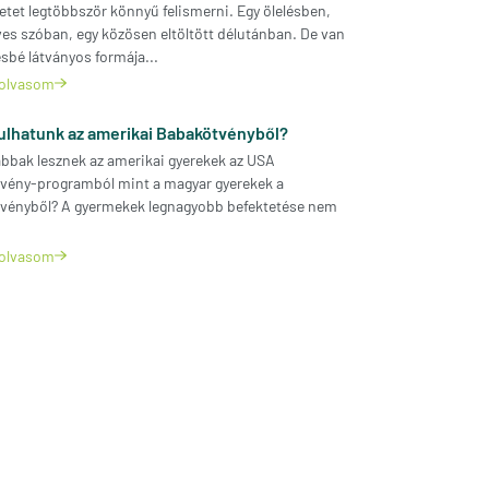
etet legtöbbször könnyű felismerni. Egy ölelésben,
es szóban, egy közösen eltöltött délutánban. De van
sbé látványos formája...
olvasom
nulhatunk az amerikai Babakötvényből?
bbak lesznek az amerikai gyerekek az USA
vény-programból mint a magyar gyerekek a
vényből? A gyermekek legnagyobb befektetése nem
olvasom