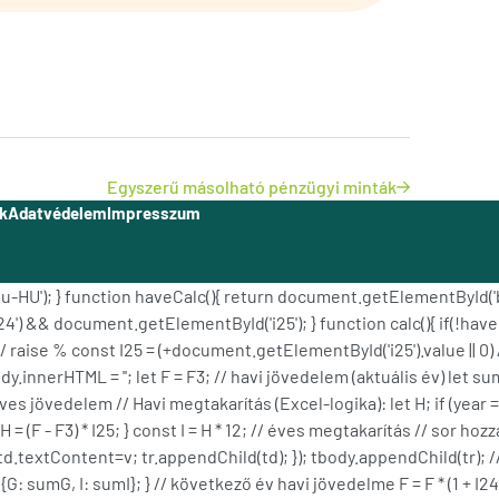
Egyszerű másolható pénzügyi minták
k
Adatvédelem
Impresszum
g('hu-HU'); } function haveCalc(){ return document.getElementBy
&& document.getElementById('i25'); } function calc(){ if(!haveCa
// raise % const I25 = (+document.getElementById('i25').value || 0)
nnerHTML = ''; let F = F3; // havi jövedelem (aktuális év) let sumG 
// éves jövedelem // Havi megtakarítás (Excel-logika): let H; if (year 
 I25 H = (F - F3) * I25; } const I = H * 12; // éves megtakarítás // sor 
 td.textContent=v; tr.appendChild(td); }); tbody.appendChild(tr); 
G: sumG, I: sumI}; } // következő év havi jövedelme F = F * (1 + I24)