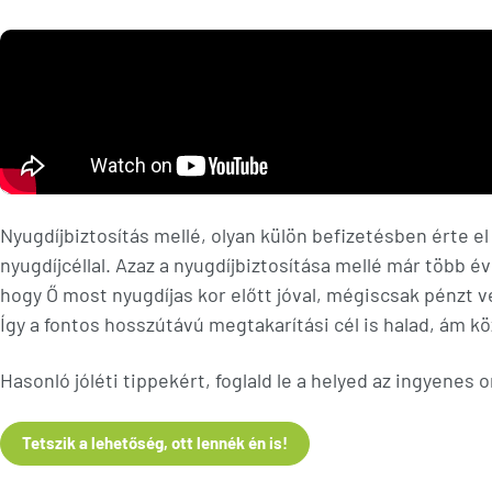
Nyugdíjbiztosítás mellé, olyan külön befizetésben érte e
nyugdíjcéllal. Azaz a nyugdíjbiztosítása mellé már több
hogy Ő most nyugdíjas kor előtt jóval, mégiscsak pénzt ve
Így a fontos hosszútávú megtakarítási cél is halad, ám köz
Hasonló jóléti tippekért, foglald le a helyed az ingyenes 
Tetszik a lehetőség, ott lennék én is!