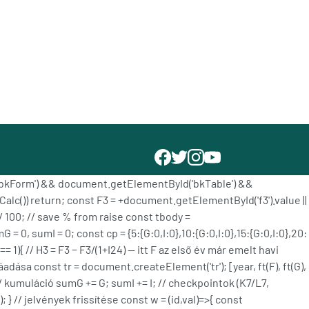
Id('bkForm') && document.getElementById('bkTable') &&
lc()) return; const F3 = +document.getElementById('f3').value ||
 / 100; // save % from raise const tbody =
= 0, sumI = 0; const cp = {5:{G:0,I:0},10:{G:0,I:0},15:{G:0,I:0},20:
=== 1){ // H3 = F3 − F3/(1+I24) — itt F az első év már emelt havi
hozzáadása const tr = document.createElement('tr'); [year, ft(F), ft(G),
// kumuláció sumG += G; sumI += I; // checkpointok (K7/L7,
; } // jelvények frissítése const w = (id,val)=>{ const