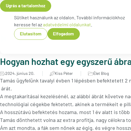
Ugrás a tartalomhoz
Sütiket használunk az oldalon. További információkhoz
keresse fel az
adatvédelmi oldalunkat
.
Blog
Elutasítom
Elfogadom
Hogyan hozhat egy egyszerű ábra
Közzétéve:
Szerző:
Kategóriák:
2024. június 20.
Kiss Péter
Élet Blog
Tamás ügyfelünk tavalyi évben 1 lépésben befektetett 2 m
árát.
A megtakarításai kezelésénél, az alábbi ábrát követve n
technológiai cégekbe fektetett, akinek a termékeit e pil
A hosszútávú befektetés hozama, most 1 év alatt is több 
Tamás dönthetett volna az extra profitja, nagy célokra t
Ám azt mondta, a fák sem nőnek az égig, és végre hosszú