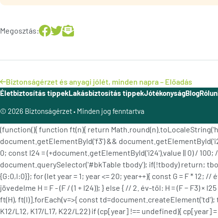
Megosztás:
Biztonságérzet és anyagi jólét, minden napra – Előadás
Életbiztosítás tippek
Lakásbiztosítás tippek
Jótékonyság
Blog
Rólun
© 2026 Biztonságérzet
Minden jog fenntartva
•
(function(){ function ft(n){ return Math.round(n).toLocaleStrin
document.getElementById('f3') && document.getElementById('i24') 
0; const I24 = (+document.getElementById('i24').value || 0) / 100; 
document.querySelector('#bkTable tbody'); if(!tbody) return; tbody.i
{G:0,I:0}}; for (let year = 1; year <= 20; year++){ const G = F * 12; 
jövedelme H = F - (F / (1 + I24)); } else { // 2. év-től: H = (F − F3) ×
ft(H), ft(I)].forEach(v=>{ const td=document.createElement('td');
K12/L12, K17/L17, K22/L22) if (cp[year] !== undefined){ cp[year] = {