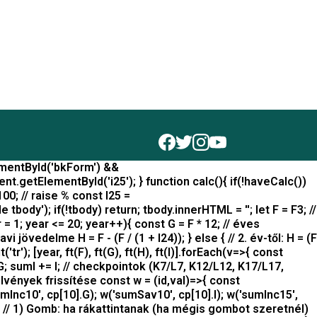
lementById('bkForm') &&
etElementById('i25'); } function calc(){ if(!haveCalc())
00; // raise % const I25 =
ody'); if(!tbody) return; tbody.innerHTML = ''; let F = F3; //
ar = 1; year <= 20; year++){ const G = F * 12; // éves
 jövedelme H = F - (F / (1 + I24)); } else { // 2. év-től: H = (F
r'); [year, ft(F), ft(G), ft(H), ft(I)].forEach(v=>{ const
; sumI += I; // checkpointok (K7/L7, K12/L12, K17/L17,
jelvények frissítése const w = (id,val)=>{ const
sumInc10', cp[10].G); w('sumSav10', cp[10].I); w('sumInc15',
urn; // 1) Gomb: ha rákattintanak (ha mégis gombot szeretnél)