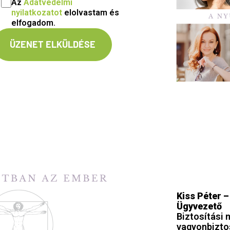
Az
Adatvédelmi
nyilatkozatot
elolvastam és
elfogadom.
Kiss Péter 
Ügyvezető
Biztosítási 
vagyonbizto