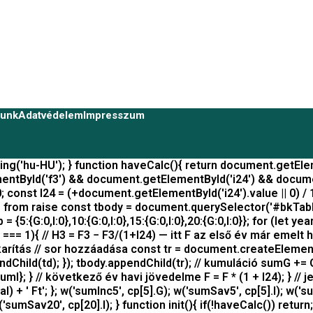
lunk
Adatvédelem
Impresszum
tring('hu-HU'); } function haveCalc(){ return document.getE
ById('f3') && document.getElementById('i24') && document.g
 const I24 = (+document.getElementById('i24').value || 0) / 1
 from raise const tbody = document.querySelector('#bkTable tb
{5:{G:0,I:0},10:{G:0,I:0},15:{G:0,I:0},20:{G:0,I:0}}; for (let ye
== 1){ // H3 = F3 − F3/(1+I24) — itt F az első év már emelt havi
takarítás // sor hozzáadása const tr = document.createElement('t
Child(td); }); tbody.appendChild(tr); // kumuláció sumG += G
umI}; } // következő év havi jövedelme F = F * (1 + I24); } // 
) + ' Ft'; }; w('sumInc5', cp[5].G); w('sumSav5', cp[5].I); w('
('sumSav20', cp[20].I); } function init(){ if(!haveCalc()) ret