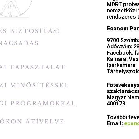
MDRT profes
nemzetközi 
rendszeres t
Econom Park
9700 Szombat
Adószám: 2
Facebook: 
Kamara: Vas
Iparkamara
Tárhelyszol
Főtevékenys
szaktanács
Magyar Nemz
400178
További tev
Email:
econ