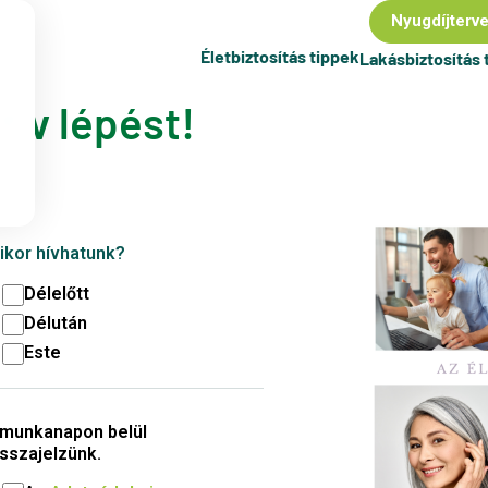
Nyugdíjterv
Életbiztosítás tippek
Lakásbiztosítás 
tív lépést!
ikor hívhatunk?
Délelőtt
Délután
Este
 munkanapon belül
isszajelzünk.