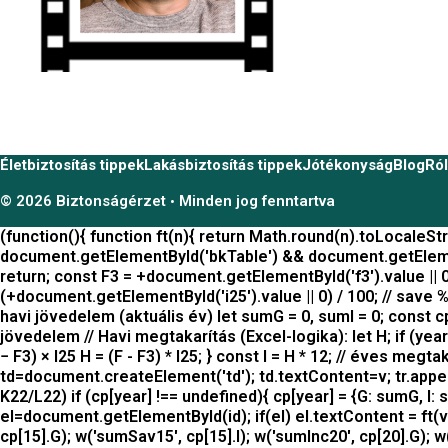
Életbiztosítás tippek
Lakásbiztosítás tippek
Jótékonyság
Blog
Ró
© 2026 Biztonságérzet
Minden jog fenntartva
•
(function(){ function ft(n){ return Math.round(n).toLocaleS
document.getElementById('bkTable') && document.getElement
return; const F3 = +document.getElementById('f3').value || 0;
(+document.getElementById('i25').value || 0) / 100; // save %
havi jövedelem (aktuális év) let sumG = 0, sumI = 0; const cp = 
jövedelem // Havi megtakarítás (Excel-logika): let H; if (year =
− F3) × I25 H = (F - F3) * I25; } const I = H * 12; // éves meg
td=document.createElement('td'); td.textContent=v; tr.append
K22/L22) if (cp[year] !== undefined){ cp[year] = {G: sumG, I: s
el=document.getElementById(id); if(el) el.textContent = ft(val
cp[15].G); w('sumSav15', cp[15].I); w('sumInc20', cp[20].G); w