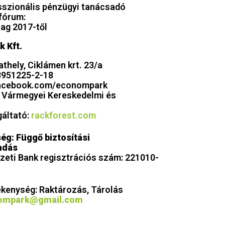
szionális pénzügyi tanácsadó
fórum:
ag 2017-től
 Kft.
hely, Ciklámen krt. 23/a
8951225-2-18
facebook.com/econompark
 Vármegyei Kereskedelmi és
gáltató:
rackforest.com
ég: Függő biztosítási
adás
eti Bank regisztrációs szám: 221010-
ékenység: Raktározás, Tárolás
ompark@gmail.com