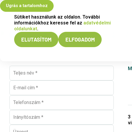
Ugrás a tartalomhoz
Sütiket használunk az oldalon. További
információkhoz keresse fel az
adatvédelmi
oldalunkat
.
Kapcsolat – Tégy egy pozi
ELUTASÍTOM
ELFOGADOM
M
Teljes név (kötelező)
E-mail cím (kötelező)
Telefonszám (kötelező)
Irányítószám (kötelező)
3
v
Üzenet