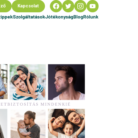
ező
Kapcsolat
tippek
Szolgáltatások
Jótékonyság
Blog
Rólunk