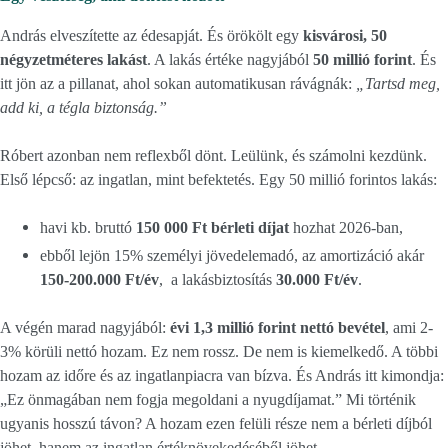
András elveszítette az édesapját. És örökölt egy
kisvárosi, 50
négyzetméteres lakást
. A lakás értéke nagyjából
50 millió forint
. És
itt jön az a pillanat, ahol sokan automatikusan rávágnák:
„Tartsd meg,
add ki, a tégla biztonság.”
Róbert azonban nem reflexből dönt. Leülünk, és számolni kezdünk.
Első lépcső: az ingatlan, mint befektetés. Egy 50 millió forintos lakás:
havi kb. bruttó
150 000 Ft bérleti díjat
hozhat 2026-ban,
ebből lejön 15% személyi jövedelemadó, az amortizáció akár
150-200.000 Ft/év
,
a lakásbiztosítás
30.000 Ft/év
.
A végén marad nagyjából:
évi 1,3 millió forint nettó bevétel
, ami 2-
3% körüli nettó hozam. Ez nem rossz. De nem is kiemelkedő. A többi
hozam az időre és az ingatlanpiacra van bízva. És András itt kimondja:
„Ez önmagában nem fogja megoldani a nyugdíjamat.” Mi történik
ugyanis hosszú távon? A hozam ezen felüli része nem a bérleti díjból
jöhet, hanem az ingatlan értéknövekedéséből jöhet.