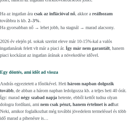
Ha az ingatlan ára
csak az inflációval nő
, akkor a
reálhozam
továbbra is kb.
2–3%
.
Ha gyorsabban nő → lehet jobb, ha stagnál → marad alacsony.
2026 év elején pl. sokak szerint eleve már 10-15%-kal a valós
ingatlanárak felett vlt már a piaci ár.
Így már nem garantált
, hanem
piaci kockázat az ingatlan árának a növekedése idővel.
Egy döntés, ami időt ad vissza
András egyeztetett a főnökével. Heti
három napban dolgozik
tovább
, de abban a három napban ledolgozza kb. a teljes heti 40 órát.
Így: marad
négy szabad napja
hetente, ebből kettőt tudna olyan
dologra fordítani, ami
nem csak pénzt, hanem értelmet is ad
hat
Neki, amikor foglalkozhat még további jövedelem termeléssel és több
idő marad a pihenésre is…