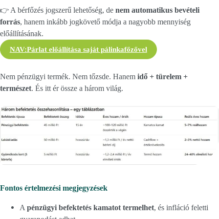
👉
A bérfőzés jogszerű lehetőség, de
nem automatikus bevételi
forrás
, hanem inkább jogkövető módja a nagyobb mennyiség
előállításának.
NAV:Párlat előállítása saját pálinkafőzővel
Nem pénzügyi termék. Nem tőzsde. Hanem
idő + türelem +
természet
. És itt ér össze a három világ.
Fontos értelmezési megjegyzések
A
pénzügyi befektetés
kamatot termelhet
, és infláció feletti