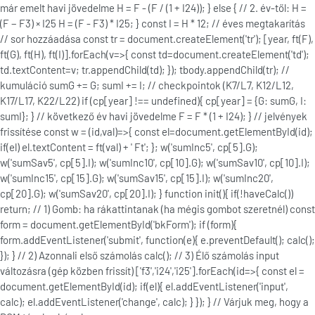
már emelt havi jövedelme H = F - (F / (1 + I24)); } else { // 2. év-től: H =
(F − F3) × I25 H = (F - F3) * I25; } const I = H * 12; // éves megtakarítás
// sor hozzáadása const tr = document.createElement('tr'); [year, ft(F),
ft(G), ft(H), ft(I)].forEach(v=>{ const td=document.createElement('td');
td.textContent=v; tr.appendChild(td); }); tbody.appendChild(tr); //
kumuláció sumG += G; sumI += I; // checkpointok (K7/L7, K12/L12,
K17/L17, K22/L22) if (cp[year] !== undefined){ cp[year] = {G: sumG, I:
sumI}; } // következő év havi jövedelme F = F * (1 + I24); } // jelvények
frissítése const w = (id,val)=>{ const el=document.getElementById(id);
if(el) el.textContent = ft(val) + ' Ft'; }; w('sumInc5', cp[5].G);
w('sumSav5', cp[5].I); w('sumInc10', cp[10].G); w('sumSav10', cp[10].I);
w('sumInc15', cp[15].G); w('sumSav15', cp[15].I); w('sumInc20',
cp[20].G); w('sumSav20', cp[20].I); } function init(){ if(!haveCalc())
return; // 1) Gomb: ha rákattintanak (ha mégis gombot szeretnél) const
form = document.getElementById('bkForm'); if (form){
form.addEventListener('submit', function(e){ e.preventDefault(); calc();
}); } // 2) Azonnali első számolás calc(); // 3) Élő számolás input
változásra (gép közben frissít) ['f3','i24','i25'].forEach(id=>{ const el =
document.getElementById(id); if(el){ el.addEventListener('input',
calc); el.addEventListener('change', calc); } }); } // Várjuk meg, hogy a