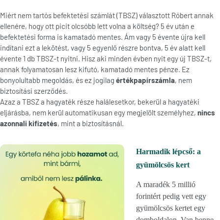
Miért nem tartós befektetési számlát (TBSZ) választott Róbert annak
ellenére, hogy ott picit olcsóbb lett volna a költség? 5 év után e
befektetési forma is kamatadó mentes. Ám vagy 5 évente újra kell
indítani ezt a lekötést, vagy 5 egyenlő részre bontva, 5 év alatt kell
évente 1 db TBSZ-t nyitni. Hisz aki minden évben nyit egy új TBSZ-t,
annak folyamatosan lesz kifutó, kamatadó mentes pénze. Ez
bonyolultabb megoldás, és ez jogilag
értékpapírszámla
, nem
biztosítási szerződés.
Azaz a TBSZ a hagyaték része halálesetkor, bekerül a hagyatéki
eljárásba, nem kerül automatikusan egy megjelölt személyhez,
nincs
azonnali kifizetés
, mint a biztosításnál.
Harmadik lépcső: a
gyümölcsös kert
A maradék 5 millió
forintért pedig vett egy
gyümölcsös kertet egy
domboldalon. Van benne