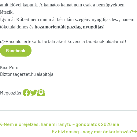
amit idővel kapunk. A kamatos kamat nem csak a pénzügyekben
létezik.
Így már Róbert nem minimál bér utáni szegény nyugdíjas lesz, hanem
tőketulajdonos és
hozamorientált gazdag nyugdíjas!
👉Hasonló, értékadó tartalmakért kövesd a facebook oldalamat!
Facebook
Kiss Péter
Biztonsagérzet.hu alapítója
Megosztás:
Nem előrejelzés, hanem iránytű – gondolatok 2026 elé
Ez biztonság – vagy már önkorlátozás?