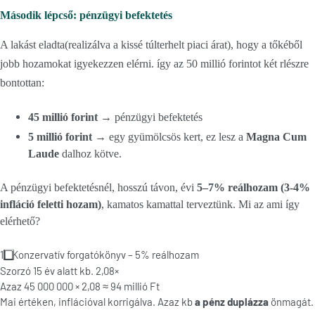
Második lépcső: pénzügyi befektetés
A lakást eladta(realizálva a kissé túlterhelt piaci árat), hogy a tőkéből
jobb hozamokat igyekezzen elérni. így az 50 millió forintot két rlészre
bontottan:
45 millió forint
→ pénzügyi befektetés
5 millió forint
→ egy gyümölcsös kert, ez lesz a
Magna Cum
Laude
dalhoz kötve.
A pénzügyi befektetésnél, hosszú távon, évi
5–7% reálhozam (3-4%
infláció feletti hozam)
, kamatos kamattal terveztünk. Mi az ami így
elérhető?
1️
Konzervatív forgatókönyv – 5% reálhozam
Szorzó 15 év alatt kb. 2,08×
Azaz 45 000 000 × 2,08 ≈ 94 millió Ft
Mai értéken, inflációval korrigálva. Azaz kb
a pénz duplázza
önmagát.