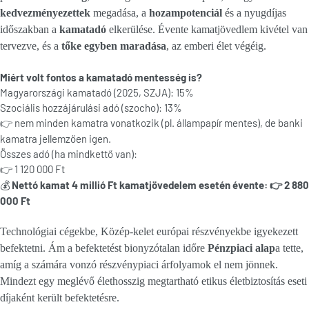
kedvezményezettek
megadása, a
hozampotenciál
és a nyugdíjas
időszakban a
kamatadó
elkerülése. Évente kamatjövedlem kivétel van
tervezve, és a
tőke egyben maradása
, az emberi élet végéig.
Miért volt fontos a kamatadó mentesség is?
Magyarországi kamatadó (2025, SZJA): 15%
Szociális hozzájárulási adó (szocho): 13%
nem minden kamatra vonatkozik (pl. állampapír mentes), de banki
👉
kamatra jellemzően igen.
Összes adó (ha mindkettő van):
1 120 000 Ft
👉
Nettó kamat 4 millió Ft kamatjövedelem esetén évente:
2 880
💰
👉
000 Ft
Technológiai cégekbe, Közép-kelet európai részvényekbe igyekezett
befektetni. Ám a befektetést bionyzótalan időre
Pénzpiaci alap
a tette,
amíg a számára vonzó részvénypiaci árfolyamok el nem jönnek.
Mindezt egy meglévő élethosszig megtartható etikus életbiztosítás eseti
díjaként került befektetésre.