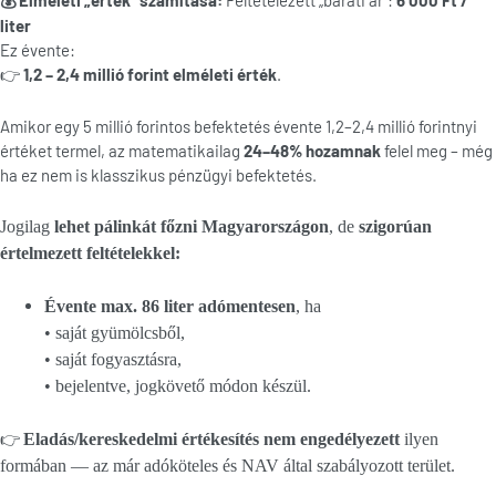
Elméleti „érték” számítása:
Feltételezett „baráti ár”:
6 000 Ft /
💰
liter
Ez évente:
1,2 – 2,4 millió forint elméleti érték
.
👉
Amikor egy 5 millió forintos befektetés évente 1,2–2,4 millió forintnyi
értéket termel, az matematikailag
24–48% hozamnak
felel meg – még
ha ez nem is klasszikus pénzügyi befektetés.
Jogilag
lehet pálinkát főzni Magyarországon
, de
szigorúan
értelmezett feltételekkel:
Évente max. 86 liter adómentesen
, ha
• saját gyümölcsből,
• saját fogyasztásra,
• bejelentve, jogkövető módon készül.
👉
Eladás/kereskedelmi értékesítés nem engedélyezett
ilyen
formában — az már adóköteles és NAV által szabályozott terület.