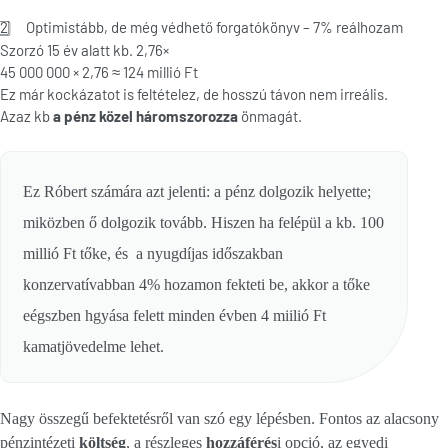
2
Optimistább, de még védhető forgatókönyv – 7% reálhozam
Szorzó 15 év alatt kb. 2,76×
45 000 000 × 2,76 ≈ 124 millió Ft
Ez már kockázatot is feltételez, de hosszú távon nem irreális.
Azaz kb
a pénz közel háromszorozza
önmagát.
Ez Róbert számára azt jelenti:
a pénz dolgozik helyette
;
miközben ő dolgozik tovább. Hiszen ha felépül a kb. 100
millió Ft tőke, és a nyugdíjas időszakban
konzervatívabban 4% hozamon fekteti be, akkor a tőke
eégszben hgyása felett minden évben 4 miilió Ft
kamatjövedelme lehet.
Nagy összegű befektetésről van szó egy lépésben. Fontos az alacsony
pénzintézeti
költség
, a részleges
hozzáférés
i opció, az egyedi