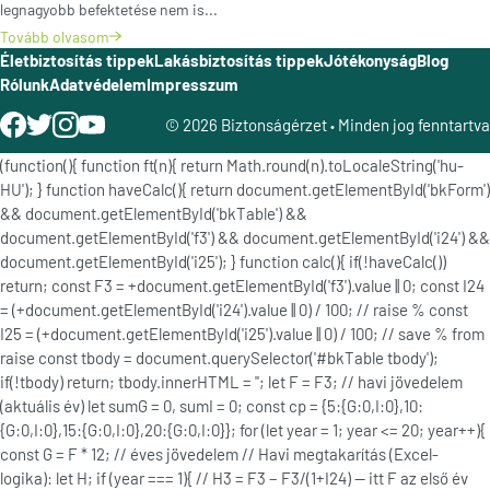
legnagyobb befektetése nem is...
Tovább olvasom
Életbiztosítás tippek
Lakásbiztosítás tippek
Jótékonyság
Blog
Rólunk
Adatvédelem
Impresszum
© 2026 Biztonságérzet
Minden jog fenntartva
•
(function(){ function ft(n){ return Math.round(n).toLocaleString('hu-
HU'); } function haveCalc(){ return document.getElementById('bkForm')
&& document.getElementById('bkTable') &&
document.getElementById('f3') && document.getElementById('i24') &&
document.getElementById('i25'); } function calc(){ if(!haveCalc())
return; const F3 = +document.getElementById('f3').value || 0; const I24
= (+document.getElementById('i24').value || 0) / 100; // raise % const
I25 = (+document.getElementById('i25').value || 0) / 100; // save % from
raise const tbody = document.querySelector('#bkTable tbody');
if(!tbody) return; tbody.innerHTML = ''; let F = F3; // havi jövedelem
(aktuális év) let sumG = 0, sumI = 0; const cp = {5:{G:0,I:0},10:
{G:0,I:0},15:{G:0,I:0},20:{G:0,I:0}}; for (let year = 1; year <= 20; year++){
const G = F * 12; // éves jövedelem // Havi megtakarítás (Excel-
logika): let H; if (year === 1){ // H3 = F3 − F3/(1+I24) — itt F az első év