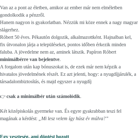
Van az a pont az életben, amikor az ember már nem elméletben
gondolkodik a pénzről.
Hanem nagyon is gyakorlatban. Nézzük mi köze ennek a nagy magyar
slágerhez.
Róbert 50 éves. Pékautón dolgozik, alkalmazottként. Hajnalban kel,
fix útvonalon járja a településeket, pontos időben érkezik minden
faluba.
A jövedelme nem az, aminek látszik.
Papíron Róbert
minimálbérre van bejelentve
.
A forgalom után kap bónuszokat is, de ezek már nem képzik a
hivatalos jövedelmének részét. Ez azt jelenti, hogy: a nyugdíjjárulék, a
társadalombiztosítás, és majd egyszer a nyugdíj
👉
csak a minimálbér után számolódik
.
Két középiskolás gyermeke van. És egyre gyakrabban teszi fel
magának a kérdést:
„Mi lesz velem így húsz év múlva?”
Egy veszteség, ami döntést hozott