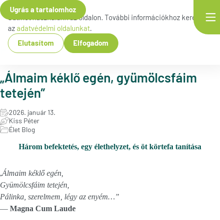
Ugrás a tartalomhoz
Sütiket használunk az oldalon. További információkhoz keresse fel
az
adatvédelmi oldalunkat
.
Elutasítom
Elfogadom
Blog
„Álmaim kéklő egén, gyümölcsfáim
tetején”
Közzétéve:
2026. január 13.
Szerző:
Kiss Péter
Kategóriák:
Élet Blog
Három befektetés, egy élethelyzet, és öt körtefa tanítása
„
Álmaim kéklő egén,
Gyümölcsfáim tetején,
Pálinka, szerelmem, légy az enyém…”
—
Magna Cum Laude