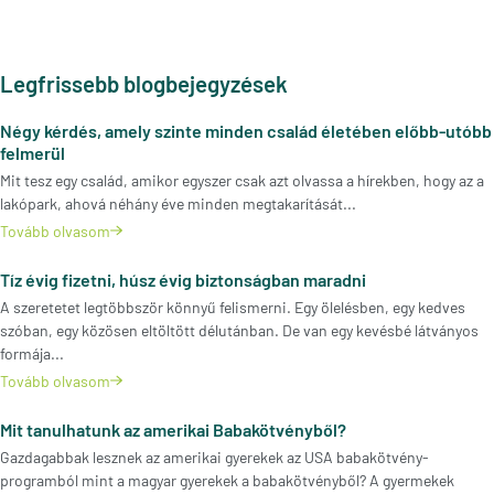
Legfrissebb blogbejegyzések
Négy kérdés, amely szinte minden család életében előbb-utóbb
felmerül
Mit tesz egy család, amikor egyszer csak azt olvassa a hírekben, hogy az a
lakópark, ahová néhány éve minden megtakarítását...
Tovább olvasom
Tíz évig fizetni, húsz évig biztonságban maradni
A szeretetet legtöbbször könnyű felismerni. Egy ölelésben, egy kedves
szóban, egy közösen eltöltött délutánban. De van egy kevésbé látványos
formája...
Tovább olvasom
Mit tanulhatunk az amerikai Babakötvényből?
Gazdagabbak lesznek az amerikai gyerekek az USA babakötvény-
programból mint a magyar gyerekek a babakötvényből? A gyermekek