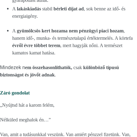
gyarapodást adhat.
A
lakáskiadás
stabil
bérleti díjat ad
, sok benne az idő- és
energiaigény.
A
gyümölcsös kert hozama nem pénzügyi piaci hozam
,
hanem idő-, munka- és természetalapú értéktermelés. A körtefa
évről évre többet terem
, mert hagyják nőni. A természet
kamatos kamat hatása.
Mindezek n
em összehasonlíthatók,
csak
különböző típusú
biztonságot és jövőt adnak
.
Záró gondolat
„Nyújtsd hát a karom felém,
Nélküled meghalok én…”
Van, amit a tudásunkkal veszünk. Van amiért pénzzel fizetünk. Van,