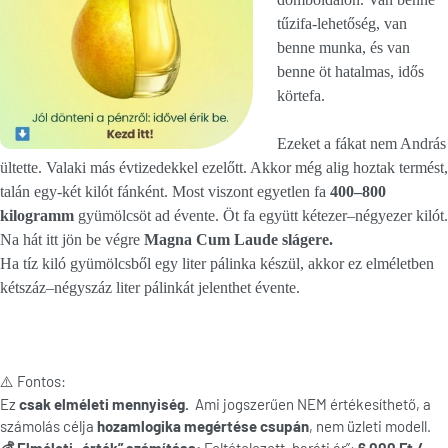
tűzifa-lehetőség, van
benne munka, és van
benne öt hatalmas, idős
körtefa.
Ezeket a fákat nem András
ültette. Valaki más évtizedekkel ezelőtt. Akkor még alig hoztak termést,
talán egy-két kilót fánként. Most viszont egyetlen fa
400–800
kilogramm
gyümölcsöt ad évente. Öt fa együtt kétezer–négyezer kilót.
Na hát itt jön be végre
Magna Cum Laude slágere.
Ha tíz kiló gyümölcsből egy liter pálinka készül, akkor ez elméletben
kétszáz–négyszáz liter pálinkát jelenthet évente.
️ Fontos:
⚠
Ez
csak elméleti mennyiség.
Ami jogszerűen NEM értékesíthető, a
számolás célja
hozamlogika megértése csupán
, nem üzleti modell.